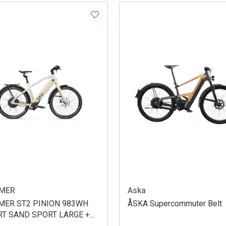
MER
Aska
MER ST2 PINION 983WH
ÅSKA Supercommuter Belt
RT SAND SPORT LARGE +
KT