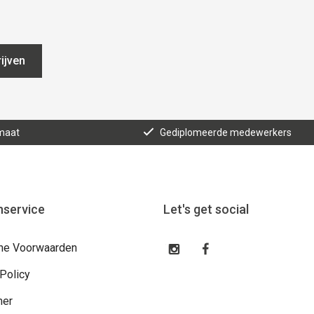
ijven
maat
Gediplomeerde medewerkers
nservice
Let's get social
ne Voorwaarden
 Policy
mer