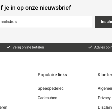
jf je in op onze nieuwsbrief
Inschr
Veilig online betalen
Advies op 
Populaire links
Klante
Speedpedelec
Algeme
Cadeaubon
Privacy
leren
Disclai