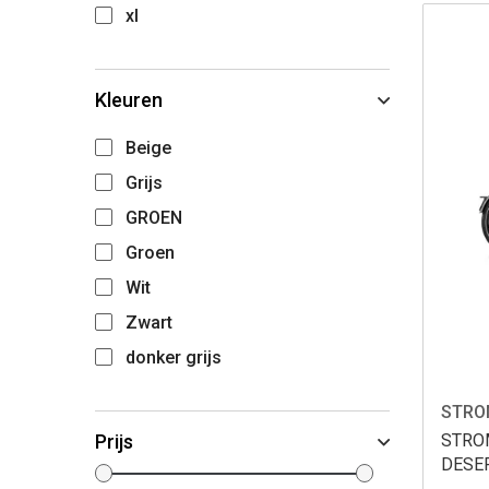
xl
Kleuren
Beige
Grijs
GROEN
Groen
Wit
Zwart
donker grijs
STRO
STRO
Prijs
DESE
KINE